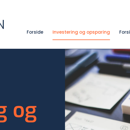
Forside
Investering og opsparing
Fors
g og