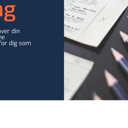
ng
over din
ne
 for dig som